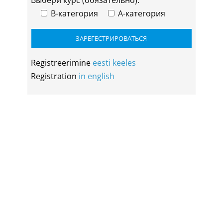
Выбери курс (обязательно):
B-категория
A-категория
Registreerimine
eesti keeles
Registration
in english