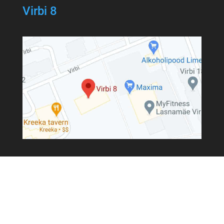
Virbi 8
Mustamäe tee 4, kab. 114